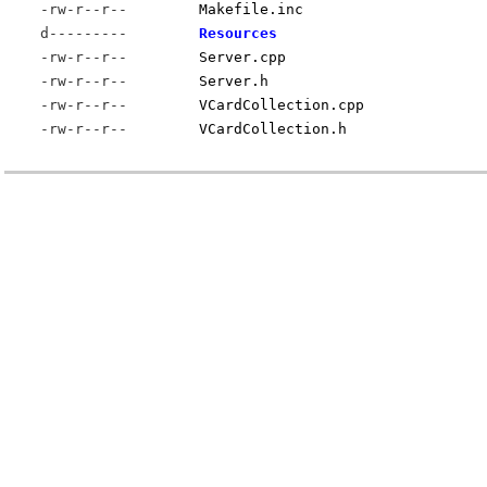
-rw-r--r--
Makefile.inc
d---------
Resources
-rw-r--r--
Server.cpp
-rw-r--r--
Server.h
-rw-r--r--
VCardCollection.cpp
-rw-r--r--
VCardCollection.h