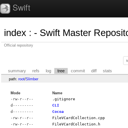
Swift
index
:
- Swift Master Reposito
Official repository
summary
refs
log
tree
commit
diff
stats
path:
root
/
Slimber
Mode
Name
-rw-r--r--
.gitignore
d---------
CLI
d---------
Cocoa
-rw-r--r--
FileVCardCollection.cpp
-rw-r--r--
FileVCardCollection.h