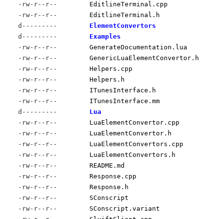
-rw-r--r--
EditlineTerminal.cpp
-rw-r--r--
EditlineTerminal.h
d---------
ElementConvertors
d---------
Examples
-rw-r--r--
GenerateDocumentation.lua
-rw-r--r--
GenericLuaElementConvertor.h
-rw-r--r--
Helpers.cpp
-rw-r--r--
Helpers.h
-rw-r--r--
ITunesInterface.h
-rw-r--r--
ITunesInterface.mm
d---------
Lua
-rw-r--r--
LuaElementConvertor.cpp
-rw-r--r--
LuaElementConvertor.h
-rw-r--r--
LuaElementConvertors.cpp
-rw-r--r--
LuaElementConvertors.h
-rw-r--r--
README.md
-rw-r--r--
Response.cpp
-rw-r--r--
Response.h
-rw-r--r--
SConscript
-rw-r--r--
SConscript.variant