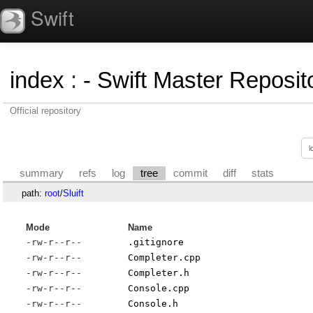
Swift
index
:
- Swift Master Reposito
Official repository
summary
refs
log
tree
commit
diff
stats
path:
root
/
Sluift
Mode
Name
-rw-r--r--
.gitignore
-rw-r--r--
Completer.cpp
-rw-r--r--
Completer.h
-rw-r--r--
Console.cpp
-rw-r--r--
Console.h