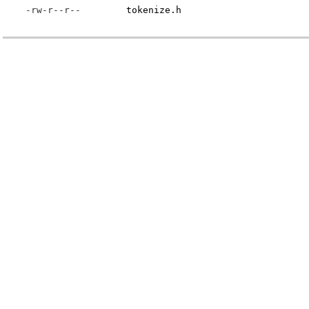
-rw-r--r--
tokenize.h