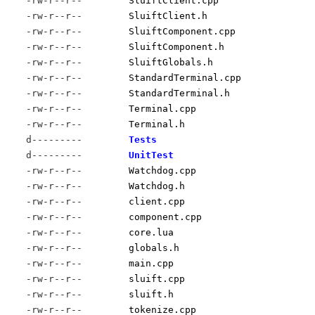
-rw-r--r--
SluiftClient.cpp
-rw-r--r--
SluiftClient.h
-rw-r--r--
SluiftComponent.cpp
-rw-r--r--
SluiftComponent.h
-rw-r--r--
SluiftGlobals.h
-rw-r--r--
StandardTerminal.cpp
-rw-r--r--
StandardTerminal.h
-rw-r--r--
Terminal.cpp
-rw-r--r--
Terminal.h
d---------
Tests
d---------
UnitTest
-rw-r--r--
Watchdog.cpp
-rw-r--r--
Watchdog.h
-rw-r--r--
client.cpp
-rw-r--r--
component.cpp
-rw-r--r--
core.lua
-rw-r--r--
globals.h
-rw-r--r--
main.cpp
-rw-r--r--
sluift.cpp
-rw-r--r--
sluift.h
-rw-r--r--
tokenize.cpp