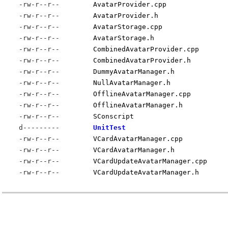
-rw-r--r--
AvatarProvider.cpp
-rw-r--r--
AvatarProvider.h
-rw-r--r--
AvatarStorage.cpp
-rw-r--r--
AvatarStorage.h
-rw-r--r--
CombinedAvatarProvider.cpp
-rw-r--r--
CombinedAvatarProvider.h
-rw-r--r--
DummyAvatarManager.h
-rw-r--r--
NullAvatarManager.h
-rw-r--r--
OfflineAvatarManager.cpp
-rw-r--r--
OfflineAvatarManager.h
-rw-r--r--
SConscript
d---------
UnitTest
-rw-r--r--
VCardAvatarManager.cpp
-rw-r--r--
VCardAvatarManager.h
-rw-r--r--
VCardUpdateAvatarManager.cpp
-rw-r--r--
VCardUpdateAvatarManager.h