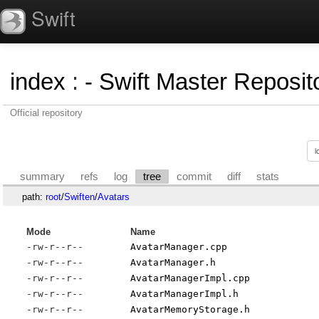
Swift
index
:
- Swift Master Reposito
Official repository
summary
refs
log
tree
commit
diff
stats
path:
root
/
Swiften
/
Avatars
Mode
Name
-rw-r--r--
AvatarManager.cpp
-rw-r--r--
AvatarManager.h
-rw-r--r--
AvatarManagerImpl.cpp
-rw-r--r--
AvatarManagerImpl.h
-rw-r--r--
AvatarMemoryStorage.h