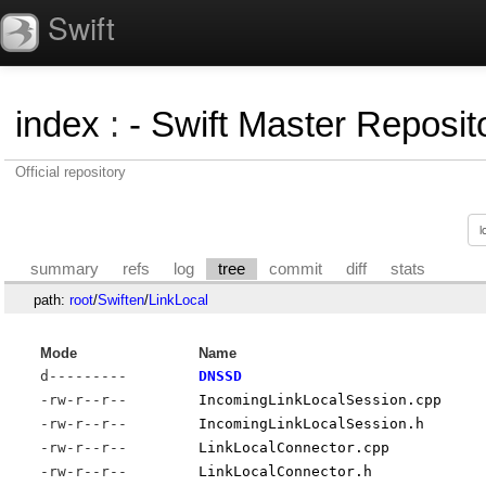
Swift
index
:
- Swift Master Reposito
Official repository
summary
refs
log
tree
commit
diff
stats
path:
root
/
Swiften
/
LinkLocal
Mode
Name
d---------
DNSSD
-rw-r--r--
IncomingLinkLocalSession.cpp
-rw-r--r--
IncomingLinkLocalSession.h
-rw-r--r--
LinkLocalConnector.cpp
-rw-r--r--
LinkLocalConnector.h