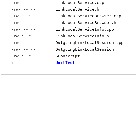
-rw-r--r--
LinkLocalService.cpp
-rw-r--r--
LinkLocalService.h
-rw-r--r--
LinkLocalServiceBrowser.cpp
-rw-r--r--
LinkLocalServiceBrowser.h
-rw-r--r--
LinkLocalServiceInfo.cpp
-rw-r--r--
LinkLocalServiceInfo.h
-rw-r--r--
OutgoingLinkLocalSession.cpp
-rw-r--r--
OutgoingLinkLocalSession.h
-rw-r--r--
SConscript
d---------
UnitTest