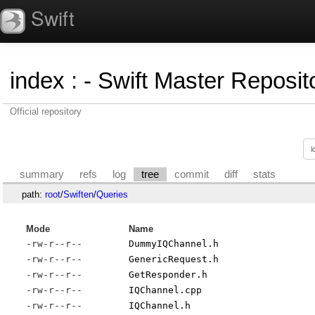
Swift
index
:
- Swift Master Reposito
Official repository
summary
refs
log
tree
commit
diff
stats
path:
root
/
Swiften
/
Queries
Mode
Name
-rw-r--r--
DummyIQChannel.h
-rw-r--r--
GenericRequest.h
-rw-r--r--
GetResponder.h
-rw-r--r--
IQChannel.cpp
-rw-r--r--
IQChannel.h