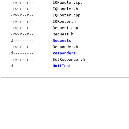
-rw-r--r--
IQHandler.cpp
-rw-r--r--
IQHandler.h
-rw-r--r--
IQRouter.cpp
-rw-r--r--
IQRouter.h
-rw-r--r--
Request.cpp
-rw-r--r--
Request.h
d---------
Requests
-rw-r--r--
Responder.h
d---------
Responders
-rw-r--r--
SetResponder.h
d---------
UnitTest