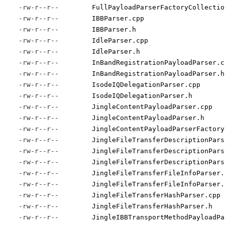
-rw-r--r--
FullPayloadParserFactoryCollectio
-rw-r--r--
IBBParser.cpp
-rw-r--r--
IBBParser.h
-rw-r--r--
IdleParser.cpp
-rw-r--r--
IdleParser.h
-rw-r--r--
InBandRegistrationPayloadParser.c
-rw-r--r--
InBandRegistrationPayloadParser.h
-rw-r--r--
IsodeIQDelegationParser.cpp
-rw-r--r--
IsodeIQDelegationParser.h
-rw-r--r--
JingleContentPayloadParser.cpp
-rw-r--r--
JingleContentPayloadParser.h
-rw-r--r--
JingleContentPayloadParserFactory
-rw-r--r--
JingleFileTransferDescriptionPars
-rw-r--r--
JingleFileTransferDescriptionPars
-rw-r--r--
JingleFileTransferDescriptionPars
-rw-r--r--
JingleFileTransferFileInfoParser.
-rw-r--r--
JingleFileTransferFileInfoParser.
-rw-r--r--
JingleFileTransferHashParser.cpp
-rw-r--r--
JingleFileTransferHashParser.h
-rw-r--r--
JingleIBBTransportMethodPayloadPa