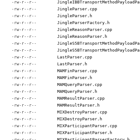
-rw-r--r--
JingleIBBTransportMethodPayloadPa
-rw-r--r--
JingleParser.cpp
-rw-r--r--
JingleParser.h
-rw-r--r--
JingleParserFactory.h
-rw-r--r--
JingleReasonParser.cpp
-rw-r--r--
JingleReasonParser.h
-rw-r--r--
JingleS5BTransportMethodPayloadPa
-rw-r--r--
JingleS5BTransportMethodPayloadPa
-rw-r--r--
LastParser.cpp
-rw-r--r--
LastParser.h
-rw-r--r--
MAMFinParser.cpp
-rw-r--r--
MAMFinParser.h
-rw-r--r--
MAMQueryParser.cpp
-rw-r--r--
MAMQueryParser.h
-rw-r--r--
MAMResultParser.cpp
-rw-r--r--
MAMResultParser.h
-rw-r--r--
MIXDestroyParser.cpp
-rw-r--r--
MIXDestroyParser.h
-rw-r--r--
MIXParticipantParser.cpp
-rw-r--r--
MIXParticipantParser.h
-rw-r--r--
MIXParticipantParserFactory.h