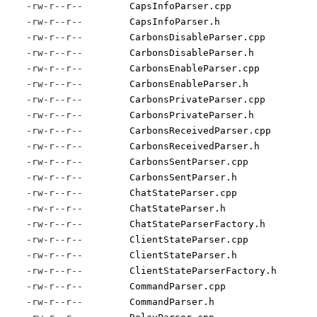
-rw-r--r--
CapsInfoParser.cpp
-rw-r--r--
CapsInfoParser.h
-rw-r--r--
CarbonsDisableParser.cpp
-rw-r--r--
CarbonsDisableParser.h
-rw-r--r--
CarbonsEnableParser.cpp
-rw-r--r--
CarbonsEnableParser.h
-rw-r--r--
CarbonsPrivateParser.cpp
-rw-r--r--
CarbonsPrivateParser.h
-rw-r--r--
CarbonsReceivedParser.cpp
-rw-r--r--
CarbonsReceivedParser.h
-rw-r--r--
CarbonsSentParser.cpp
-rw-r--r--
CarbonsSentParser.h
-rw-r--r--
ChatStateParser.cpp
-rw-r--r--
ChatStateParser.h
-rw-r--r--
ChatStateParserFactory.h
-rw-r--r--
ClientStateParser.cpp
-rw-r--r--
ClientStateParser.h
-rw-r--r--
ClientStateParserFactory.h
-rw-r--r--
CommandParser.cpp
-rw-r--r--
CommandParser.h