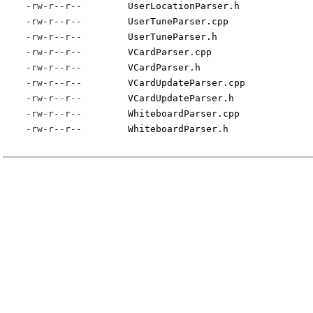
-rw-r--r--
UserLocationParser.h
-rw-r--r--
UserTuneParser.cpp
-rw-r--r--
UserTuneParser.h
-rw-r--r--
VCardParser.cpp
-rw-r--r--
VCardParser.h
-rw-r--r--
VCardUpdateParser.cpp
-rw-r--r--
VCardUpdateParser.h
-rw-r--r--
WhiteboardParser.cpp
-rw-r--r--
WhiteboardParser.h