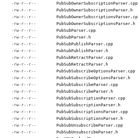
-rw-r--r--
PubSubOwnerSubscriptionParser.cpp
-rw-r--r--
PubSubOwnerSubscriptionParser.h
-rw-r--r--
PubSubOwnerSubscriptionsParser.cp
-rw-r--r--
PubSubOwnerSubscriptionsParser.h
-rw-r--r--
PubSubParser.cpp
-rw-r--r--
PubSubParser.h
-rw-r--r--
PubSubPublishParser.cpp
-rw-r--r--
PubSubPublishParser.h
-rw-r--r--
PubSubRetractParser.cpp
-rw-r--r--
PubSubRetractParser.h
-rw-r--r--
PubSubSubscribeOptionsParser.cpp
-rw-r--r--
PubSubSubscribeOptionsParser.h
-rw-r--r--
PubSubSubscribeParser.cpp
-rw-r--r--
PubSubSubscribeParser.h
-rw-r--r--
PubSubSubscriptionParser.cpp
-rw-r--r--
PubSubSubscriptionParser.h
-rw-r--r--
PubSubSubscriptionsParser.cpp
-rw-r--r--
PubSubSubscriptionsParser.h
-rw-r--r--
PubSubUnsubscribeParser.cpp
-rw-r--r--
PubSubUnsubscribeParser.h