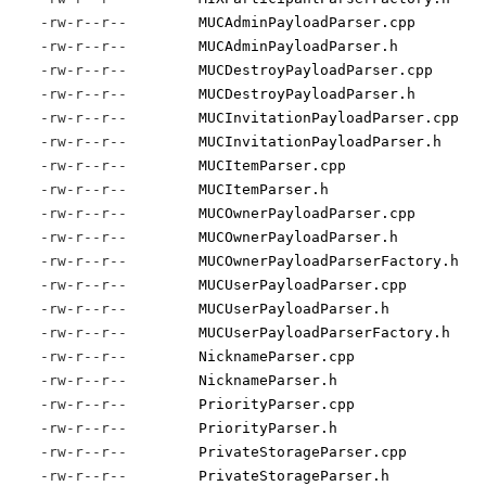
-rw-r--r--
MUCAdminPayloadParser.cpp
-rw-r--r--
MUCAdminPayloadParser.h
-rw-r--r--
MUCDestroyPayloadParser.cpp
-rw-r--r--
MUCDestroyPayloadParser.h
-rw-r--r--
MUCInvitationPayloadParser.cpp
-rw-r--r--
MUCInvitationPayloadParser.h
-rw-r--r--
MUCItemParser.cpp
-rw-r--r--
MUCItemParser.h
-rw-r--r--
MUCOwnerPayloadParser.cpp
-rw-r--r--
MUCOwnerPayloadParser.h
-rw-r--r--
MUCOwnerPayloadParserFactory.h
-rw-r--r--
MUCUserPayloadParser.cpp
-rw-r--r--
MUCUserPayloadParser.h
-rw-r--r--
MUCUserPayloadParserFactory.h
-rw-r--r--
NicknameParser.cpp
-rw-r--r--
NicknameParser.h
-rw-r--r--
PriorityParser.cpp
-rw-r--r--
PriorityParser.h
-rw-r--r--
PrivateStorageParser.cpp
-rw-r--r--
PrivateStorageParser.h