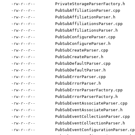
-rw-r--r--
PrivateStorageParserFactory.h
-rw-r--r--
PubSubAffiliationParser.cpp
-rw-r--r--
PubSubAffiliationParser.h
-rw-r--r--
PubSubAffiliationsParser.cpp
-rw-r--r--
PubSubAffiliationsParser.h
-rw-r--r--
PubSubConfigureParser.cpp
-rw-r--r--
PubSubConfigureParser.h
-rw-r--r--
PubSubCreateParser.cpp
-rw-r--r--
PubSubCreateParser.h
-rw-r--r--
PubSubDefaultParser.cpp
-rw-r--r--
PubSubDefaultParser.h
-rw-r--r--
PubSubErrorParser.cpp
-rw-r--r--
PubSubErrorParser.h
-rw-r--r--
PubSubErrorParserFactory.cpp
-rw-r--r--
PubSubErrorParserFactory.h
-rw-r--r--
PubSubEventAssociateParser.cpp
-rw-r--r--
PubSubEventAssociateParser.h
-rw-r--r--
PubSubEventCollectionParser.cpp
-rw-r--r--
PubSubEventCollectionParser.h
-rw-r--r--
PubSubEventConfigurationParser.cp