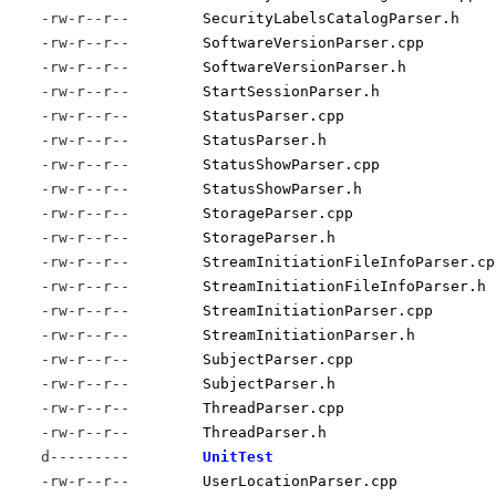
-rw-r--r--
SecurityLabelsCatalogParser.h
-rw-r--r--
SoftwareVersionParser.cpp
-rw-r--r--
SoftwareVersionParser.h
-rw-r--r--
StartSessionParser.h
-rw-r--r--
StatusParser.cpp
-rw-r--r--
StatusParser.h
-rw-r--r--
StatusShowParser.cpp
-rw-r--r--
StatusShowParser.h
-rw-r--r--
StorageParser.cpp
-rw-r--r--
StorageParser.h
-rw-r--r--
StreamInitiationFileInfoParser.cp
-rw-r--r--
StreamInitiationFileInfoParser.h
-rw-r--r--
StreamInitiationParser.cpp
-rw-r--r--
StreamInitiationParser.h
-rw-r--r--
SubjectParser.cpp
-rw-r--r--
SubjectParser.h
-rw-r--r--
ThreadParser.cpp
-rw-r--r--
ThreadParser.h
d---------
UnitTest
-rw-r--r--
UserLocationParser.cpp