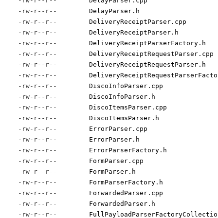
-rw-r--r--
DelayParser.cpp
-rw-r--r--
DelayParser.h
-rw-r--r--
DeliveryReceiptParser.cpp
-rw-r--r--
DeliveryReceiptParser.h
-rw-r--r--
DeliveryReceiptParserFactory.h
-rw-r--r--
DeliveryReceiptRequestParser.cpp
-rw-r--r--
DeliveryReceiptRequestParser.h
-rw-r--r--
DeliveryReceiptRequestParserFacto
-rw-r--r--
DiscoInfoParser.cpp
-rw-r--r--
DiscoInfoParser.h
-rw-r--r--
DiscoItemsParser.cpp
-rw-r--r--
DiscoItemsParser.h
-rw-r--r--
ErrorParser.cpp
-rw-r--r--
ErrorParser.h
-rw-r--r--
ErrorParserFactory.h
-rw-r--r--
FormParser.cpp
-rw-r--r--
FormParser.h
-rw-r--r--
FormParserFactory.h
-rw-r--r--
ForwardedParser.cpp
-rw-r--r--
ForwardedParser.h
-rw-r--r--
FullPayloadParserFactoryCollectio