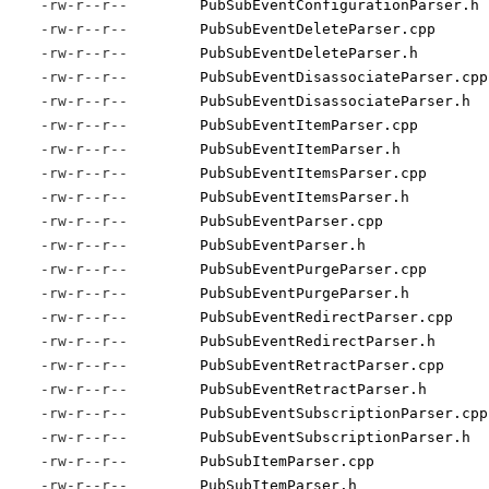
-rw-r--r--
PubSubEventConfigurationParser.h
-rw-r--r--
PubSubEventDeleteParser.cpp
-rw-r--r--
PubSubEventDeleteParser.h
-rw-r--r--
PubSubEventDisassociateParser.cpp
-rw-r--r--
PubSubEventDisassociateParser.h
-rw-r--r--
PubSubEventItemParser.cpp
-rw-r--r--
PubSubEventItemParser.h
-rw-r--r--
PubSubEventItemsParser.cpp
-rw-r--r--
PubSubEventItemsParser.h
-rw-r--r--
PubSubEventParser.cpp
-rw-r--r--
PubSubEventParser.h
-rw-r--r--
PubSubEventPurgeParser.cpp
-rw-r--r--
PubSubEventPurgeParser.h
-rw-r--r--
PubSubEventRedirectParser.cpp
-rw-r--r--
PubSubEventRedirectParser.h
-rw-r--r--
PubSubEventRetractParser.cpp
-rw-r--r--
PubSubEventRetractParser.h
-rw-r--r--
PubSubEventSubscriptionParser.cpp
-rw-r--r--
PubSubEventSubscriptionParser.h
-rw-r--r--
PubSubItemParser.cpp
-rw-r--r--
PubSubItemParser.h