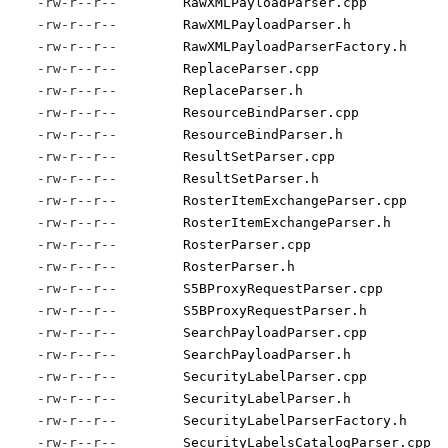
-rw-r--r--
RawXMLPayloadParser.cpp
-rw-r--r--
RawXMLPayloadParser.h
-rw-r--r--
RawXMLPayloadParserFactory.h
-rw-r--r--
ReplaceParser.cpp
-rw-r--r--
ReplaceParser.h
-rw-r--r--
ResourceBindParser.cpp
-rw-r--r--
ResourceBindParser.h
-rw-r--r--
ResultSetParser.cpp
-rw-r--r--
ResultSetParser.h
-rw-r--r--
RosterItemExchangeParser.cpp
-rw-r--r--
RosterItemExchangeParser.h
-rw-r--r--
RosterParser.cpp
-rw-r--r--
RosterParser.h
-rw-r--r--
S5BProxyRequestParser.cpp
-rw-r--r--
S5BProxyRequestParser.h
-rw-r--r--
SearchPayloadParser.cpp
-rw-r--r--
SearchPayloadParser.h
-rw-r--r--
SecurityLabelParser.cpp
-rw-r--r--
SecurityLabelParser.h
-rw-r--r--
SecurityLabelParserFactory.h
-rw-r--r--
SecurityLabelsCatalogParser.cpp