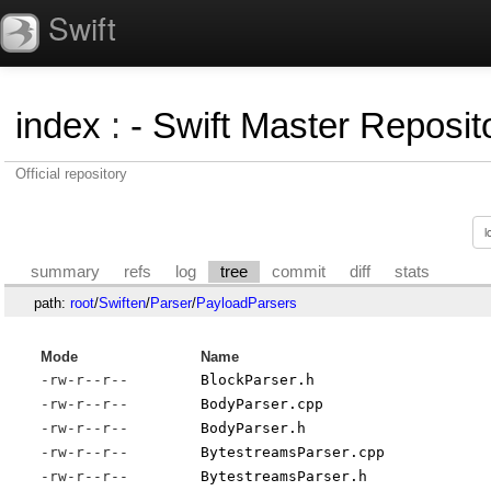
Swift
index
:
- Swift Master Reposito
Official repository
summary
refs
log
tree
commit
diff
stats
path:
root
/
Swiften
/
Parser
/
PayloadParsers
Mode
Name
-rw-r--r--
BlockParser.h
-rw-r--r--
BodyParser.cpp
-rw-r--r--
BodyParser.h
-rw-r--r--
BytestreamsParser.cpp
-rw-r--r--
BytestreamsParser.h