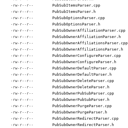
-rw-r--r--
PubSubItemsParser.cpp
-rw-r--r--
PubSubItemsParser.h
-rw-r--r--
PubSubOptionsParser.cpp
-rw-r--r--
PubSubOptionsParser.h
-rw-r--r--
PubSubOwnerAffiliationParser.cpp
-rw-r--r--
PubSubOwnerAffiliationParser.h
-rw-r--r--
PubSubOwnerAffiliationsParser.cpp
-rw-r--r--
PubSubOwnerAffiliationsParser.h
-rw-r--r--
PubSubOwnerConfigureParser.cpp
-rw-r--r--
PubSubOwnerConfigureParser.h
-rw-r--r--
PubSubOwnerDefaultParser.cpp
-rw-r--r--
PubSubOwnerDefaultParser.h
-rw-r--r--
PubSubOwnerDeleteParser.cpp
-rw-r--r--
PubSubOwnerDeleteParser.h
-rw-r--r--
PubSubOwnerPubSubParser.cpp
-rw-r--r--
PubSubOwnerPubSubParser.h
-rw-r--r--
PubSubOwnerPurgeParser.cpp
-rw-r--r--
PubSubOwnerPurgeParser.h
-rw-r--r--
PubSubOwnerRedirectParser.cpp
-rw-r--r--
PubSubOwnerRedirectParser.h